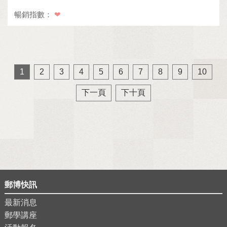
暢銷指數：
❤
1
2
3
4
5
6
7
8
9
10
下一頁
下十頁
郵博快訊
最新消息
郵學講座