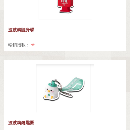
波波鴿隨身碟
暢銷指數：
❤
波波鴿鑰匙圈