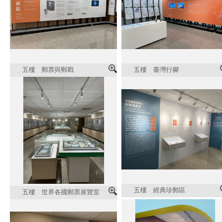
五樓 郵票與郵戳
五樓 臺灣行腳
五樓 經典珍郵區
五樓 世界各國郵票展覽室