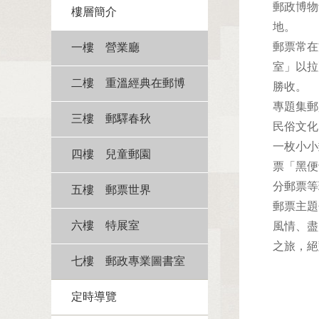
郵政博物
樓層簡介
地。
郵票常在
一樓 營業廳
室」以拉
二樓 重溫經典在郵博
勝收。
專題集郵
三樓 郵驛春秋
民俗文化
一枚小小
四樓 兒童郵園
票「黑便
分郵票等
五樓 郵票世界
郵票主題
六樓 特展室
風情、盡
之旅，絕
七樓 郵政專業圖書室
定時導覽