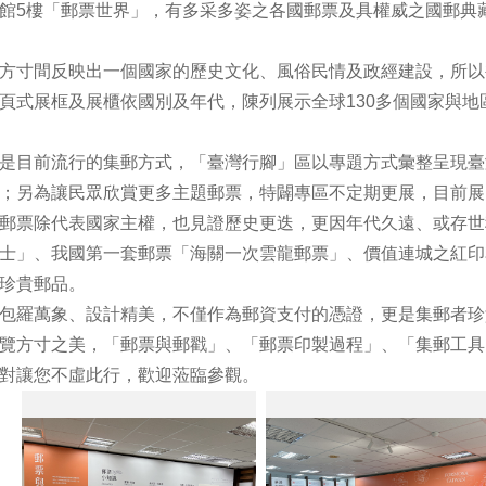
館5樓「郵票世界」，有多采多姿之各國郵票及具權威之國郵典
方寸間反映出一個國家的歷史文化、風俗民情及政經建設，所以
頁式展框及展櫃依國別及年代，陳列展示全球130多個國家與地
是目前流行的集郵方式，「臺灣行腳」區以專題方式彙整呈現臺
；另為讓民眾欣賞更多主題郵票，特闢專區不定期更展，目前展
郵票除代表國家主權，也見證歷史更迭，更因年代久遠、或存世
士」、我國第一套郵票「海關一次雲龍郵票」、價值連城之紅印
珍貴郵品。
包羅萬象、設計精美，不僅作為郵資支付的憑證，更是集郵者珍
覽方寸之美，「郵票與郵戳」、「郵票印製過程」、「集郵工具
對讓您不虛此行，歡迎蒞臨參觀。