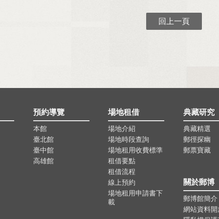
回上一頁
預約導覽
場地租借
典藏研究
本館
場地介紹
典藏精選
臺北館
場地時段查詢
郵徑探幽
臺中館
場地租用收費標準
郵票寶藏
高雄館
租借要點
租借流程
關於郵博
線上預約
場地租用申請書下
郵博館簡介
載
網站資料開