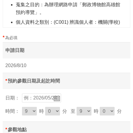
蒐集之目的：為辦理網路申請「郵政博物館高雄館
預約導覽」。
個人資料之類別：(C001) 辨識個人者：機關(學校)
名稱、聯絡人名稱、電話號碼、地址。
*
為必填
個人資料利用之期間、地區、對象及方式：
(1)期間：電腦檔與紙本申請表自申請之日起至導覽
申請日期
之日止3個月後刪除。
(2)地區：中華民國境內。
2026/8/10
(3)對象：高雄館。
(4)方式：高雄館將透過數位檔案或實體紙本形式蒐
*
預約參觀日期及起訖時間
集、處理及利用您的個人資料。
當事人得行使之權利及方式：您可透過攜帶證件親
日期：
臨高雄館，行使個人資料保護法第三條當事人權利
時間：
規定，包含：
時
分 至
時
分
(1)查詢或閱覽
(2)製給複製本
*
參觀地點