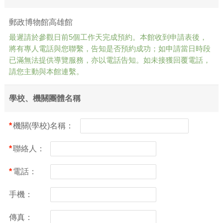
(3)補充或更正
(4)停止蒐集、處理或利用
郵政博物館高雄館
(5)刪除
最遲請於參觀日前5個工作天完成預約。本館收到申請表後，
惟因執行業務所必需、特定目的消失前或未逾保存
將有專人電話與您聯繫，告知是否預約成功；如申請當日時段
年限者，高雄館得不予刪除。
已滿無法提供導覽服務，亦以電話告知。如未接獲回覆電話，
當事人拒絕提供對其權益之影響：若您未能或無法
請您主動與本館連繫。
提供以上個人資料予高雄館，將無法參加本活動。
學校、機關團體名稱
*
機關(學校)名稱：
*
聯絡人：
*
電話：
手機：
傳真：