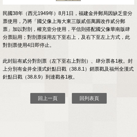
民國38年（西元1949年）8月1日，福建金井郵局因缺乏壹分
票使用，乃將「國父像上海大東三版貳佰萬圓改作貳分郵
票」加以對剖，權充壹分使用，平信則搭配國父像華南版肆
分票貼用；對剖票採用左下至右上，及右下至左上方式，此
對剖票使用4日即停止。
此封貼有貳分對剖票（左下至右上對剖）、肆分票各1枚。封
上分別有金井全漢式針點日戳（38.8.1）銷票戳及福州全漢式
針點日戳（38.8.9）到達戳各1枚。
回上一頁
回列表頁