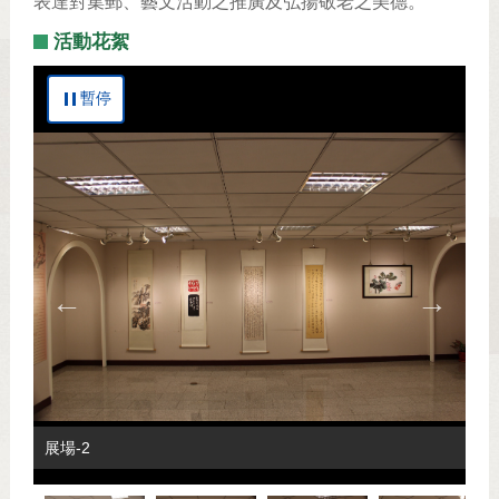
表達對集郵、藝文活動之推廣及弘揚敬老之美德。
活動花絮
暫停
展場-1
展場-2
展場-3
展場-4