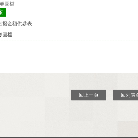
券圖檔
案
劃撥金額供參表
券圖檔
回上一頁
回列表