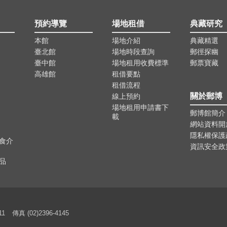
預約導覽
場地租借
典藏研究
本館
場地介紹
典藏精選
臺北館
場地時段查詢
郵徑探幽
臺中館
場地租用收費標準
郵票寶藏
高雄館
租借要點
租借流程
關於郵博
線上預約
場地租用申請書下
郵博館簡介
載
網站資料開
隱私權保護
食介
資訊安全政
品
11
傳真 (02)2396-4145