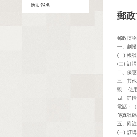
活動報名
郵政
郵政博物
一、劃撥
(一)
帳號
(二)
訂購
二、優惠
三、其他
觀 使
四、詳情
電話：（0
傳真號碼：
五、附註
(一)
訂購