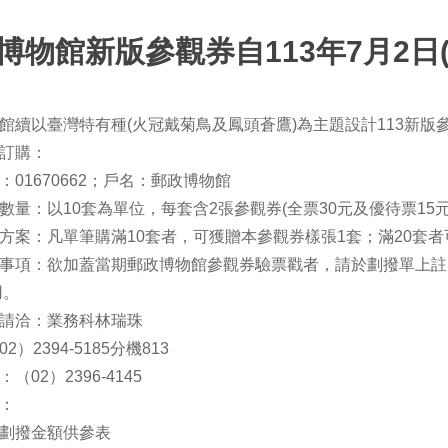
博物館新版參觀券自113年7月2日
館續以臺灣特有種(火冠戴菊鳥及鳳頭蒼鷹)為主題設計113新
訂購：
：01670662；戶名：郵政博物館
數量：以10套為單位，每套含2張參觀券(全票30元及優待票15元
方案：凡單筆購滿10套者，可獲贈本參觀券樣張1套；滿20套
事項：欲加蓋當期郵政博物館參觀券驗票戳者，請於劃撥單上註
用。
請洽：業務科林瑞珠
2）2394-5185分機813
（02）2396-4145
：
劃撥金額供參表