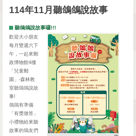
114年11月聽鴿鴿說故事
聽鴿鴿說故事囉!!!
歡迎大小朋友
每月雙週六下
午，一起來郵
政博物館4樓
「兒童郵
園」-森林教
室聽鴿鴿說故
事!
鴿鴿有準備
「有獎徵答」
小禮物給來聽
故事的鴿友們