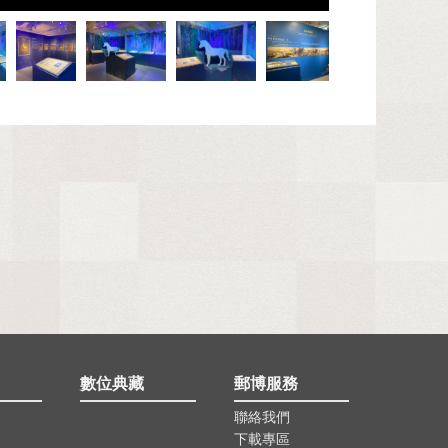
數位典藏
郵博服務
聯絡我們
下載專區