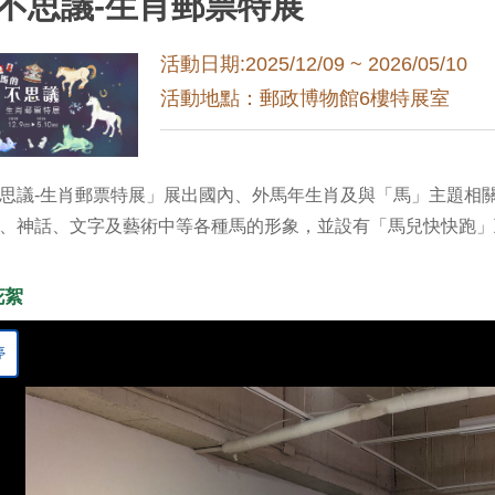
不思議-生肖郵票特展
活動日期:2025/12/09 ~ 2026/05/10
活動地點：郵政博物館6樓特展室
思議-生肖郵票特展」展出國內、外馬年生肖及與「馬」主題相
、神話、文字及藝術中等各種馬的形象，並設有「馬兒快快跑」
花絮
停