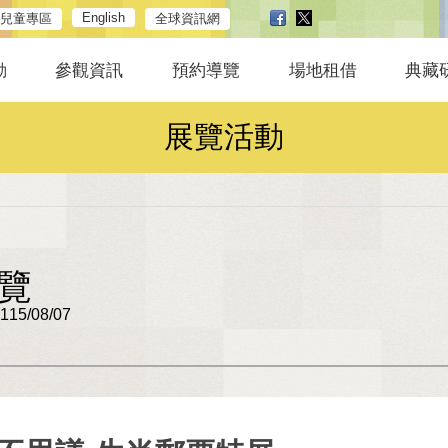
English
兒童專區
全球資訊網
動
參觀資訊
預約導覽
場地租借
典藏
展覽活動
覽
5/08/07