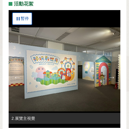
活動花絮
暫停
1.展覽主視覺
2.展覽主視覺
3.序言
4.數學是什麼、時光之旅
5.時光之旅
6.時光之旅
7.數字大街
8.數字大街
9.運算馬車
10.生活摩天輪
11.生活摩天輪
12.生活摩天輪
13.幾何碰碰車
14.幾何碰碰車
15.幾何碰碰車